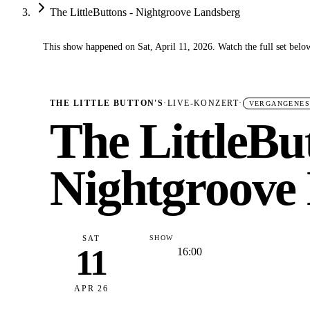
The LittleButtons - Nightgroove Landsberg
This show happened on Sat, April 11, 2026. Watch the full set belo
✓
THE LITTLE BUTTON'S
·
LIVE-KONZERT
·
VERGANGENES
The LittleBut
Nightgroove
SAT
SHOW
11
16:00
APR 26