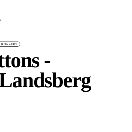
w.
 KONZERT
tons -
 Landsberg