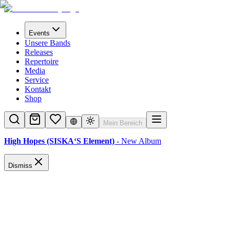
Events
Unsere Bands
Releases
Repertoire
Media
Service
Kontakt
Shop
Mein Bereich
High Hopes (SISKA‘S Element)
- New Album
Dismiss