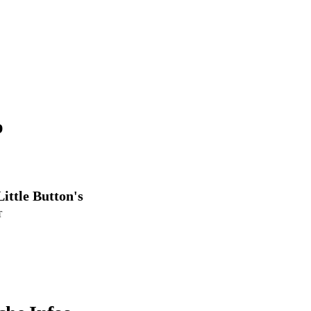
p
ittle Button's
T