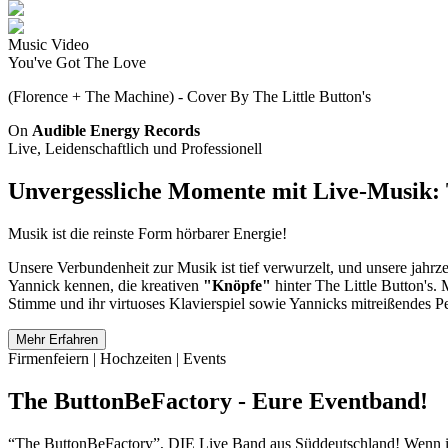
Music Video
You've Got The Love
(Florence + The Machine) - Cover By The Little Button's
On
Audible Energy Records
Live, Leidenschaftlich und Professionell
Unvergessliche Momente mit Live-Musik: T
Musik ist die reinste Form hörbarer Energie!
Unsere Verbundenheit zur Musik ist tief verwurzelt, und unsere jahrz
Yannick kennen, die kreativen
"Knöpfe"
hinter The Little Button's. 
Stimme und ihr virtuoses Klavierspiel sowie Yannicks mitreißendes Pe
Mehr Erfahren
Firmenfeiern | Hochzeiten | Events
The ButtonBeFactory - Eure Eventband!
“The ButtonBeFactory”, DIE Live Band aus Süddeutschland! Wenn ihr 