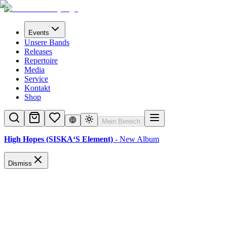
Events
Unsere Bands
Releases
Repertoire
Media
Service
Kontakt
Shop
Mein Bereich
High Hopes (SISKA‘S Element)
- New Album
Dismiss