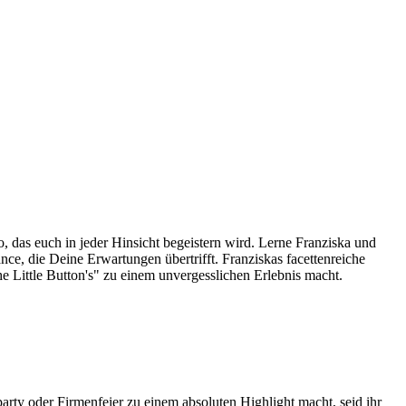
, das euch in jeder Hinsicht begeistern wird. Lerne Franziska und
nce, die Deine Erwartungen übertrifft. Franziskas facettenreiche
e Little Button's" zu einem unvergesslichen Erlebnis macht.
rty oder Firmenfeier zu einem absoluten Highlight macht, seid ihr