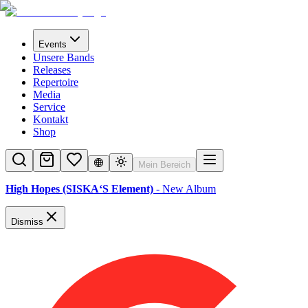
Events
Unsere Bands
Releases
Repertoire
Media
Service
Kontakt
Shop
Mein Bereich
High Hopes (SISKA‘S Element)
- New Album
Dismiss